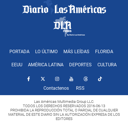
PORTADA
LO ÚLTIMO
MÁS LEÍDAS
FLORIDA
EEUU
AMÉRICA LATINA
DEPORTES
CULTURA
Contactenos
RSS
Las Américas Multimedia Group LLC.
TODOS LOS DERECHOS RESERVADOS 2016-06-13
PROHIBIDA LA REPRODUCCIÓN TOTAL O PARCIAL DE CUALQUIER
MATERIAL DE ESTE DIARIO SIN LA AUTORIZACIÓN EXPRESA DE LOS
EDITORES
Copyright Diario Las Américas 2022. All rights reserved