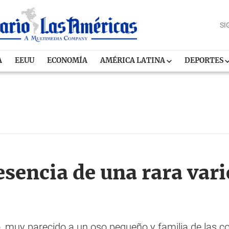
SI
A
EEUU
ECONOMÍA
AMÉRICA LATINA
DEPORTES
sencia de una rara var
o, muy parecido a un oso pequeño y familia de las 