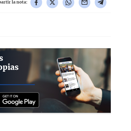
rtir la nota:
s
opias