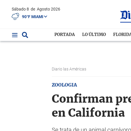
Sábado 8
de
Agosto 2026
90°F MIAMI
PORTADA
LO ÚLTIMO
FLORID
Diario las Américas
ZOOLOGIA
Confirman pre
en California
Se trata de un animal carnívor