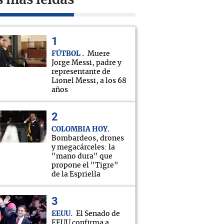
s más leídas
FÚTBOL
Muere
Jorge Messi, padre y
representante de
Lionel Messi, a los 68
años
COLOMBIA HOY
Bombardeos, drones
y megacárceles: la
"mano dura" que
propone el "Tigre"
de la Espriella
EEUU
El Senado de
EEUU confirma a