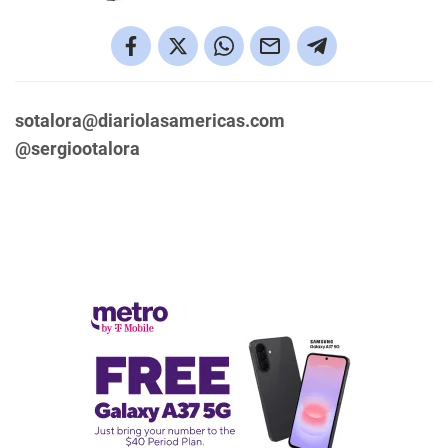
sotalora@diariolasamericas.com
@sergiootalora