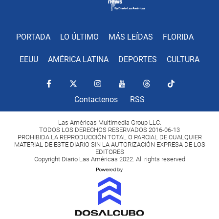
PORTADA
LO ÚLTIMO
MÁS LEÍDAS
FLORIDA
EEUU
AMÉRICA LATINA
DEPORTES
CULTURA
Contactenos
RSS
Las Américas Multimedia Group LLC.
TODOS LOS DERECHOS RESERVADOS 2016-06-13
PROHIBIDA LA REPRODUCCIÓN TOTAL O PARCIAL DE CUALQUIER
MATERIAL DE ESTE DIARIO SIN LA AUTORIZACIÓN EXPRESA DE LOS
EDITORES
Copyright Diario Las Américas 2022. All rights reserved