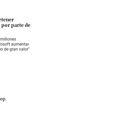
etener
 por parte de
 millones
crosoft aumentar
eo de gran valor"