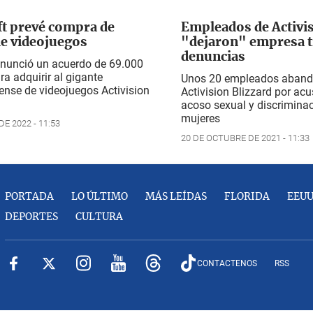
t prevé compra de
Empleados de Activi
de videojuegos
"dejaron" empresa t
denuncias
anunció un acuerdo de 69.000
ra adquirir al gigante
Unos 20 empleados aban
ense de videojuegos Activision
Activision Blizzard por ac
acoso sexual y discrimina
mujeres
E 2022 - 11:53
20 DE OCTUBRE DE 2021 - 11:33
PORTADA
LO ÚLTIMO
MÁS LEÍDAS
FLORIDA
EEU
DEPORTES
CULTURA
CONTACTENOS
RSS