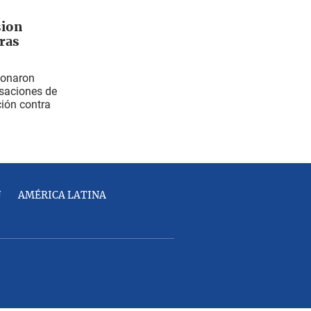
sion
ras
donaron
usaciones de
ción contra
U
AMÉRICA LATINA