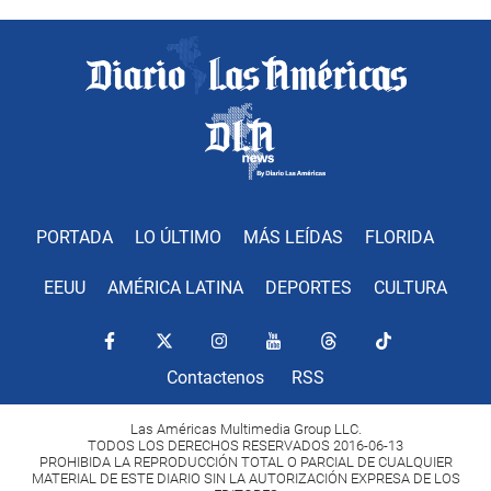
PORTADA
LO ÚLTIMO
MÁS LEÍDAS
FLORIDA
EEUU
AMÉRICA LATINA
DEPORTES
CULTURA
Contactenos
RSS
Las Américas Multimedia Group LLC.
TODOS LOS DERECHOS RESERVADOS 2016-06-13
PROHIBIDA LA REPRODUCCIÓN TOTAL O PARCIAL DE CUALQUIER
MATERIAL DE ESTE DIARIO SIN LA AUTORIZACIÓN EXPRESA DE LOS