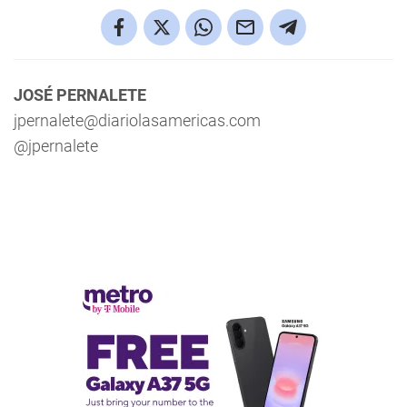
JOSÉ PERNALETE
jpernalete@diariolasamericas.com
@jpernalete