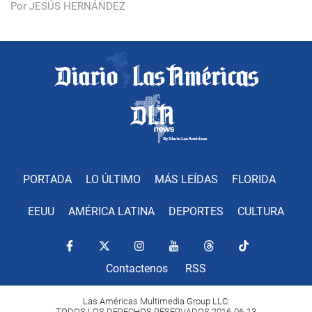
Por JESÚS HERNÁNDEZ
PORTADA
LO ÚLTIMO
MÁS LEÍDAS
FLORIDA
EEUU
AMÉRICA LATINA
DEPORTES
CULTURA
Contactenos
RSS
Las Américas Multimedia Group LLC.
TODOS LOS DERECHOS RESERVADOS 2016-06-13