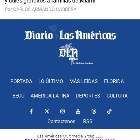
y útiles gratuitos a familias de Miami
Por CARLOS ARMANDO CABRERA
PORTADA
LO ÚLTIMO
MÁS LEÍDAS
FLORIDA
EEUU
AMÉRICA LATINA
DEPORTES
CULTURA
Contactenos
RSS
Las Américas Multimedia Group LLC.