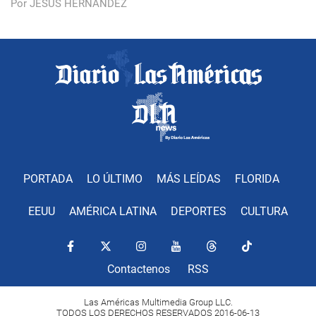
Por JESÚS HERNÁNDEZ
PORTADA
LO ÚLTIMO
MÁS LEÍDAS
FLORIDA
EEUU
AMÉRICA LATINA
DEPORTES
CULTURA
Contactenos
RSS
Las Américas Multimedia Group LLC.
TODOS LOS DERECHOS RESERVADOS 2016-06-13