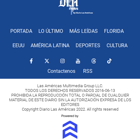
PORTADA
LO ÚLTIMO
MÁS LEÍDAS
FLORIDA
EEUU
AMÉRICA LATINA
DEPORTES
CULTURA
Contactenos
RSS
Las Américas Multimedia Group LLC.
TODOS LOS DERECHOS RESERVADOS 2016-06-13
PROHIBIDA LA REPRODUCCIÓN TOTAL O PARCIAL DE CUALQUIER
MATERIAL DE ESTE DIARIO SIN LA AUTORIZACIÓN EXPRESA DE LOS
EDITORES
Copyright Diario Las Américas 2022. All rights reserved