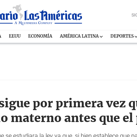
SI
A
EEUU
ECONOMÍA
AMÉRICA LATINA
DEPORTES
igue por primera vez qu
ido materno antes que el
 se estudiara la ley ya que, si bien establece que pa