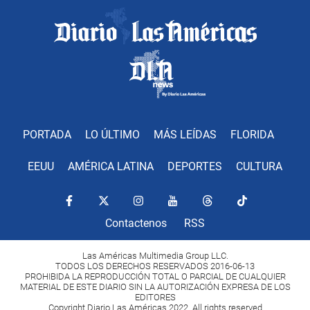
PORTADA
LO ÚLTIMO
MÁS LEÍDAS
FLORIDA
EEUU
AMÉRICA LATINA
DEPORTES
CULTURA
Contactenos
RSS
Las Américas Multimedia Group LLC.
TODOS LOS DERECHOS RESERVADOS 2016-06-13
PROHIBIDA LA REPRODUCCIÓN TOTAL O PARCIAL DE CUALQUIER
MATERIAL DE ESTE DIARIO SIN LA AUTORIZACIÓN EXPRESA DE LOS
EDITORES
Copyright Diario Las Américas 2022. All rights reserved