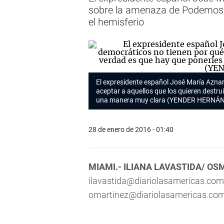
sobre la amenaza de Podemos, 
el hemisferio
El expresidente español José María Azna
aceptar a aquellos que los quieren destrui
una manera muy clara (YENDER HERNÁ
28 de enero de 2016 - 01:40
MIAMI.- ILIANA LAVASTIDA/ OS
ilavastida@diariolasamericas.com
omartinez@diariolasamericas.co