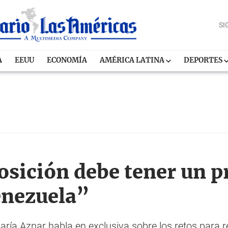
SI
A
EEUU
ECONOMÍA
AMÉRICA LATINA
DEPORTES
osición debe tener un p
enezuela”
ría Aznar habla en exclusiva sobre los retos para r