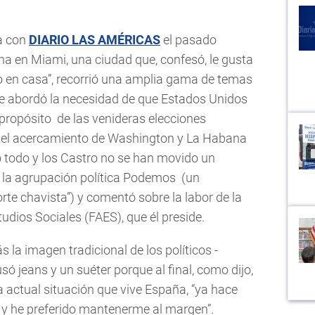
a con
DIARIO LAS AMÉRICAS
el pasado
a en Miami, una ciudad que, confesó, le gusta
o en casa”, recorrió una amplia gama de temas
e abordó la necesidad de que Estados Unidos
propósito de las venideras elecciones
 del acercamiento de Washington y La Habana
o todo y los Castro no se han movido un
 a la agrupación política Podemos (un
orte chavista”) y comentó sobre la labor de la
tudios Sociales (FAES), que él preside.
ás la imagen tradicional de los políticos -
só jeans y un suéter porque al final, como dijo,
a actual situación que vive España, “ya hace
 y he preferido mantenerme al margen”.