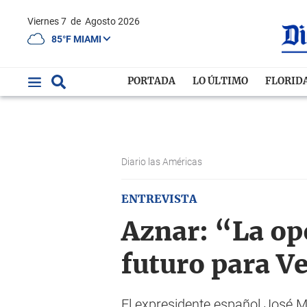
Viernes 7
de
Agosto 2026
85°F MIAMI
PORTADA
LO ÚLTIMO
FLORID
Diario las Américas
ENTREVISTA
Aznar: “La op
futuro para V
El expresidente español José Ma