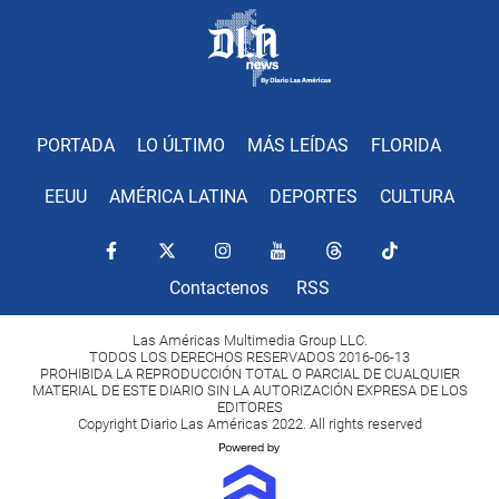
PORTADA
LO ÚLTIMO
MÁS LEÍDAS
FLORIDA
EEUU
AMÉRICA LATINA
DEPORTES
CULTURA
Contactenos
RSS
Las Américas Multimedia Group LLC.
TODOS LOS DERECHOS RESERVADOS 2016-06-13
PROHIBIDA LA REPRODUCCIÓN TOTAL O PARCIAL DE CUALQUIER
MATERIAL DE ESTE DIARIO SIN LA AUTORIZACIÓN EXPRESA DE LOS
EDITORES
Copyright Diario Las Américas 2022. All rights reserved