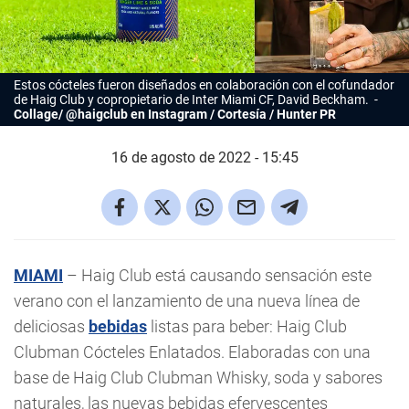
Estos cócteles fueron diseñados en colaboración con el cofundador
de Haig Club y copropietario de Inter Miami CF, David Beckham.
Collage/ @haigclub en Instagram / Cortesía / Hunter PR
16 de agosto de 2022 - 15:45
MIAMI
– Haig Club está causando sensación este
verano con el lanzamiento de una nueva línea de
deliciosas
bebidas
listas para beber: Haig Club
Clubman Cócteles Enlatados. Elaboradas con una
base de Haig Club Clubman Whisky, soda y sabores
naturales, las nuevas bebidas efervescentes