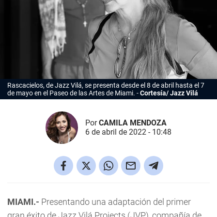
Rascacielos, de Jazz Vilá, se presenta desde el 8 de abril hasta el 7
de mayo en el Paseo de las Artes de Miami.
Cortesía/ Jazz Vilá
Por
CAMILA MENDOZA
6 de abril de 2022 - 10:48
MIAMI.-
Presentando una adaptación del primer
gran éxito de Jazz Vilá Projects (JVP), compañía de