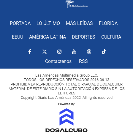
PORTADA
LO ÚLTIMO
MÁS LEÍDAS
FLORIDA
EEUU
AMÉRICA LATINA
DEPORTES
CULTURA
Contactenos
RSS
Las Américas Multimedia Group LLC.
TODOS LOS DERECHOS RESERVADOS 2016-06-13
PROHIBIDA LA REPRODUCCIÓN TOTAL O PARCIAL DE CUALQUIER
MATERIAL DE ESTE DIARIO SIN LA AUTORIZACIÓN EXPRESA DE LOS
EDITORES
Copyright Diario Las Américas 2022. All rights reserved