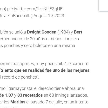
ms
)
pic.twitter.com/1zsKHFZqHF
(@TalkinBaseball_)
August 19, 2023
bién se unió a
Dwight Gooden
(1984) y
Bert
erpentineros de 20 años o menos con seis
ás ponches y cero boletos en una misma
o permití pasaportes, muy pocos hits", le comentó
"
Siento que en realidad fue uno de los mejores
el récord de ponches".
mo ligamayorista, el derecho tiene ahora una
de 1.07
y
83 recetados
en 68 innings lanzados.
r los
Marlins
el pasado 7 de julio, en un intento