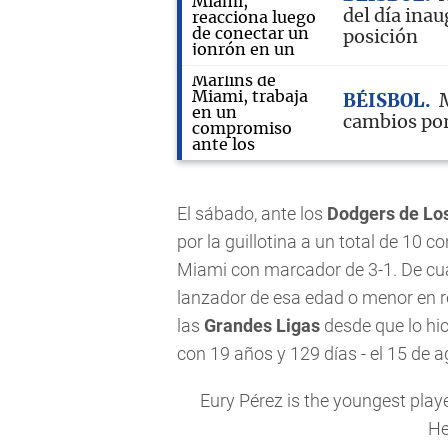
del día inau
posición
BÉISBOL
M
cambios por
El sábado, ante los
Dodgers de Lo
por la guillotina a un total de 10 c
Miami con marcador de 3-1. De cual
lanzador de esa edad o menor en re
las
Grandes Ligas
desde que lo hic
con 19 años y 129 días - el 15 de 
Eury Pérez is the youngest playe
He