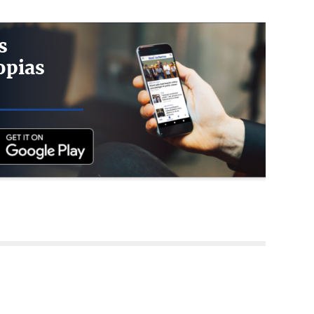
s
opias