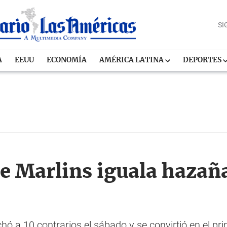
SI
A
EEUU
ECONOMÍA
AMÉRICA LATINA
DEPORTES
 Marlins iguala hazaña 
hó a 10 contrarios el sábado y se convirtió en el pri