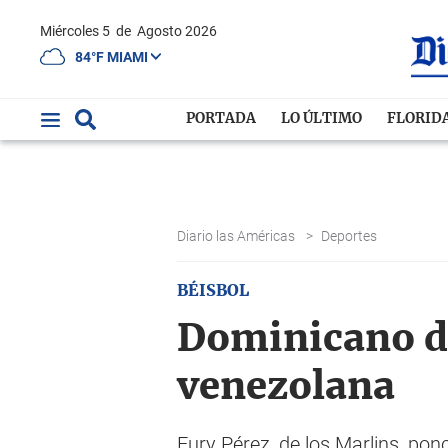
Miércoles 5
de
Agosto 2026
84°F MIAMI
PORTADA
LO ÚLTIMO
FLORID
Diario las Américas
>
Deportes
BÉISBOL
Dominicano de
venezolana
Eury Pérez, de los Marlins, ponc