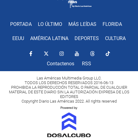
PORTADA
LO ÚLTIMO
MÁS LEÍDAS
FLORIDA
EEUU
AMÉRICA LATINA
DEPORTES
CULTURA
Contactenos
RSS
Las Américas Multimedia Group LLC.
TODOS LOS DERECHOS RESERVADOS 2016-06-13
PROHIBIDA LA REPRODUCCIÓN TOTAL O PARCIAL DE CUALQUIER
MATERIAL DE ESTE DIARIO SIN LA AUTORIZACIÓN EXPRESA DE LOS
EDITORES
Copyright Diario Las Américas 2022. All rights reserved