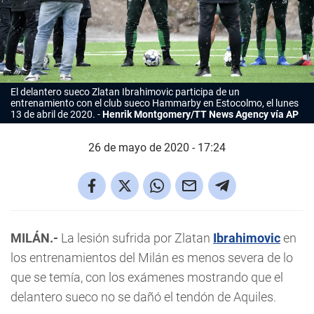
El delantero sueco Zlatan Ibrahimovic participa de un
entrenamiento con el club sueco Hammarby en Estocolmo, el lunes
13 de abril de 2020.
Henrik Montgomery/TT News Agency vía AP
26 de mayo de 2020 - 17:24
MILÁN.-
La lesión sufrida por Zlatan
Ibrahimovic
en
los entrenamientos del Milán es menos severa de lo
que se temía, con los exámenes mostrando que el
delantero sueco no se dañó el tendón de Aquiles.