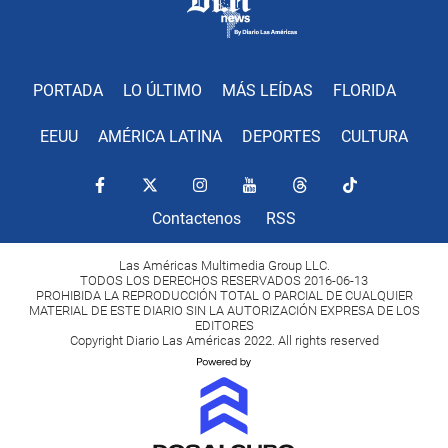
PORTADA
LO ÚLTIMO
MÁS LEÍDAS
FLORIDA
EEUU
AMÉRICA LATINA
DEPORTES
CULTURA
Contactenos
RSS
Las Américas Multimedia Group LLC.
TODOS LOS DERECHOS RESERVADOS 2016-06-13
PROHIBIDA LA REPRODUCCIÓN TOTAL O PARCIAL DE CUALQUIER
MATERIAL DE ESTE DIARIO SIN LA AUTORIZACIÓN EXPRESA DE LOS
EDITORES
Copyright Diario Las Américas 2022. All rights reserved