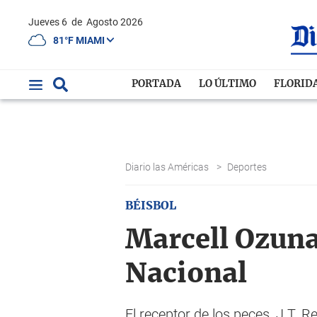
Jueves 6
de
Agosto 2026
81°F MIAMI
PORTADA
LO ÚLTIMO
FLORID
Diario las Américas
>
Deportes
BÉISBOL
Marcell Ozuna
Nacional
El receptor de los peces, J.T. 