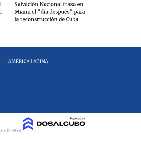
l
Salvación Nacional traza en
n
Miami el "día después" para
la reconstrucción de Cuba
U
AMÉRICA LATINA
OS EDITORES