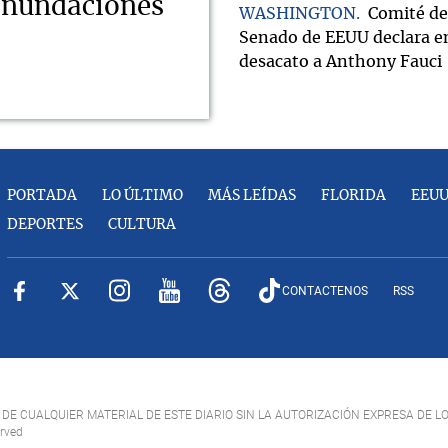
 inundaciones
WASHINGTON
Comité de
Senado de EEUU declara e
desacato a Anthony Fauci
PORTADA
LO ÚLTIMO
MÁS LEÍDAS
FLORIDA
EEU
DEPORTES
CULTURA
CONTACTENOS
RSS
DE CUALQUIER MATERIAL DE ESTE DIARIO SIN LA AUTORIZACIÓN EXPRESA DE L
erved