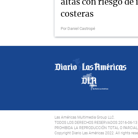
altas con riesgo de
costeras
Por Daniel Castropé
Las Américas Multimedia Group LLC.
TODOS LOS DERECHOS RESERVADOS 2016-06-13
PROHIBIDA LA REPRODUCCIÓN TOTAL O PARCIAL 
Copyright Diario Las Américas 2022. All rights res