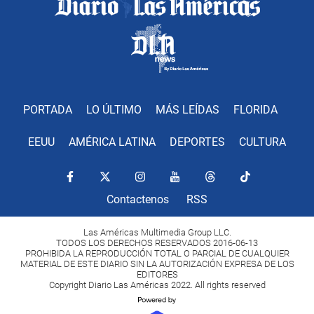
PORTADA
LO ÚLTIMO
MÁS LEÍDAS
FLORIDA
EEUU
AMÉRICA LATINA
DEPORTES
CULTURA
Contactenos
RSS
Las Américas Multimedia Group LLC.
TODOS LOS DERECHOS RESERVADOS 2016-06-13
PROHIBIDA LA REPRODUCCIÓN TOTAL O PARCIAL DE CUALQUIER
MATERIAL DE ESTE DIARIO SIN LA AUTORIZACIÓN EXPRESA DE LOS
EDITORES
Copyright Diario Las Américas 2022. All rights reserved