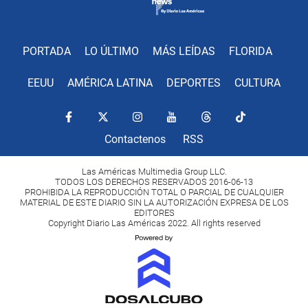
PORTADA
LO ÚLTIMO
MÁS LEÍDAS
FLORIDA
EEUU
AMÉRICA LATINA
DEPORTES
CULTURA
Contactenos
RSS
Las Américas Multimedia Group LLC.
TODOS LOS DERECHOS RESERVADOS 2016-06-13
PROHIBIDA LA REPRODUCCIÓN TOTAL O PARCIAL DE CUALQUIER
MATERIAL DE ESTE DIARIO SIN LA AUTORIZACIÓN EXPRESA DE LOS
EDITORES
Copyright Diario Las Américas 2022. All rights reserved