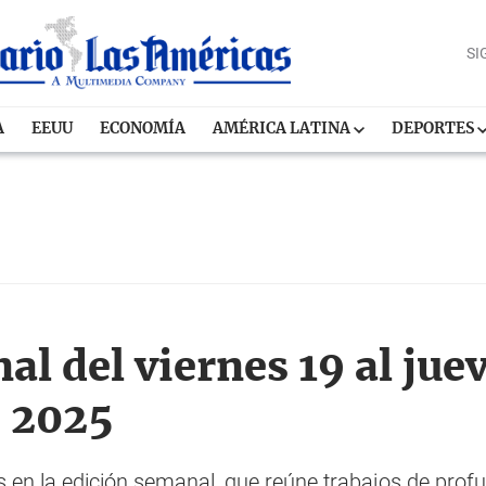
SI
A
EEUU
ECONOMÍA
AMÉRICA LATINA
DEPORTES
l del viernes 19 al jue
e 2025
as en la edición semanal, que reúne trabajos de prof