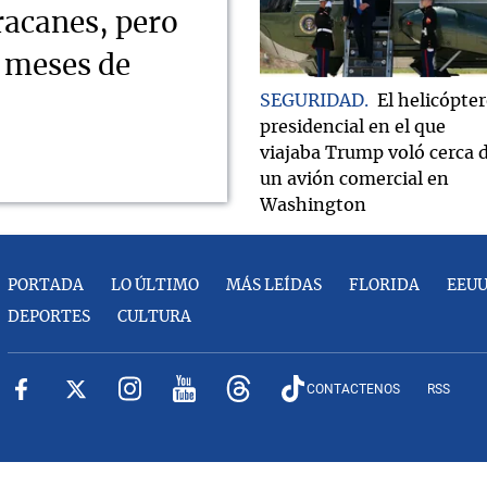
racanes, pero
s meses de
SEGURIDAD
El helicópte
presidencial en el que
viajaba Trump voló cerca 
un avión comercial en
Washington
PORTADA
LO ÚLTIMO
MÁS LEÍDAS
FLORIDA
EEU
DEPORTES
CULTURA
CONTACTENOS
RSS