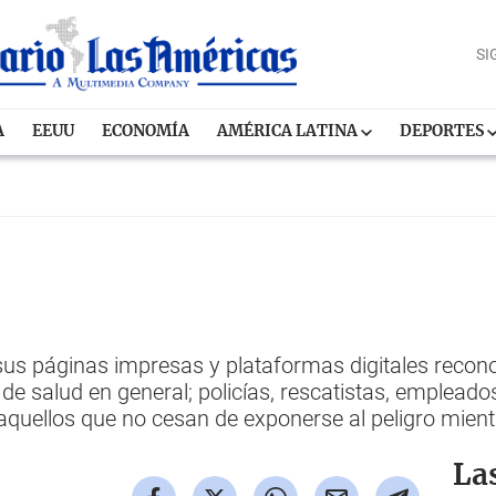
SI
A
EEUU
ECONOMÍA
AMÉRICA LATINA
DEPORTES
s
 páginas impresas y plataformas digitales reconoc
de salud en general; policías, rescatistas, emplead
 aquellos que no cesan de exponerse al peligro mie
La