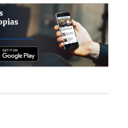
s
opias