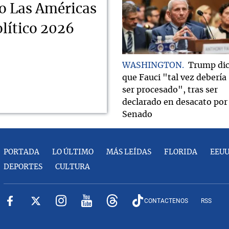
o Las Américas
lítico 2026
WASHINGTON
Trump di
que Fauci "tal vez debería
ser procesado", tras ser
declarado en desacato por 
Senado
PORTADA
LO ÚLTIMO
MÁS LEÍDAS
FLORIDA
EEU
DEPORTES
CULTURA
CONTACTENOS
RSS