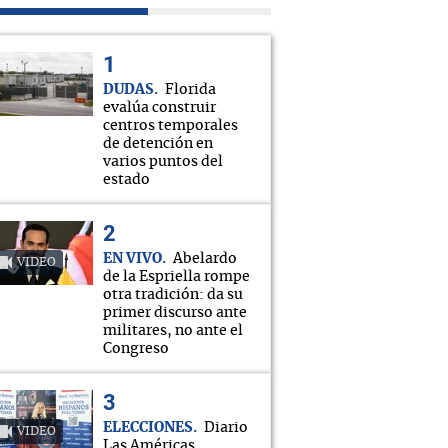
DUDAS
Florida
evalúa construir
centros temporales
de detención en
varios puntos del
estado
EN VIVO
Abelardo
VIDEO
de la Espriella rompe
otra tradición: da su
primer discurso ante
militares, no ante el
Congreso
ELECCIONES
Diario
VIDEO
Las Américas