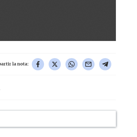
rtir la nota:
s