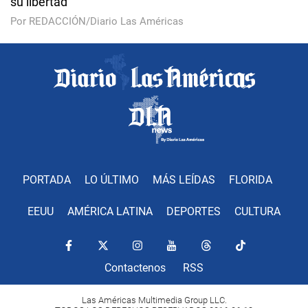
su libertad
Por REDACCIÓN/Diario Las Américas
PORTADA
LO ÚLTIMO
MÁS LEÍDAS
FLORIDA
EEUU
AMÉRICA LATINA
DEPORTES
CULTURA
Contactenos
RSS
Las Américas Multimedia Group LLC.