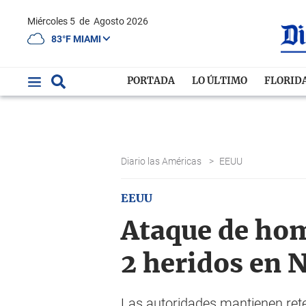
Miércoles 5
de
Agosto 2026
83°F MIAMI
PORTADA
LO ÚLTIMO
FLORID
Diario las Américas
>
EEUU
EEUU
Ataque de hom
2 heridos en 
Las autoridades mantienen ret