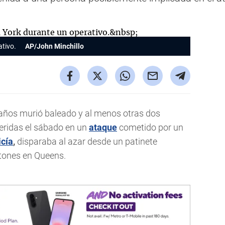
ativo.
AP/John Minchillo
ños murió baleado y al menos otras dos
eridas el sábado en un
ataque
cometido por un
icía
,
disparaba al azar desde un patinete
atones en Queens.