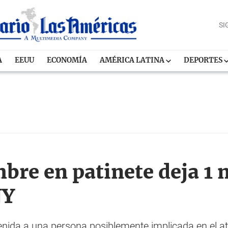
SI
A
EEUU
ECONOMÍA
AMÉRICA LATINA
DEPORTES
bre en patinete deja 1 
NY
enida a una persona posiblemente implicada en el a