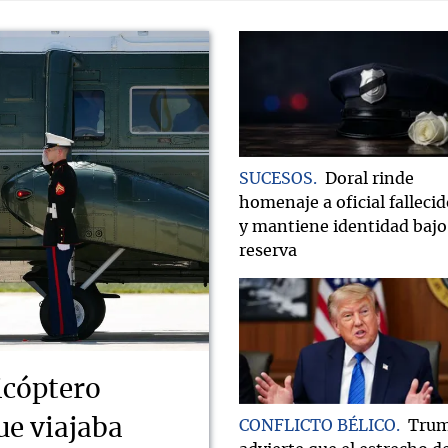
SUCESOS
Doral rinde
homenaje a oficial falleci
y mantiene identidad bajo
reserva
icóptero
ue viajaba
CONFLICTO BÉLICO
Tru