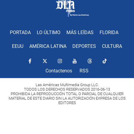
PORTADA
LO ÚLTIMO
MÁS LEÍDAS
FLORIDA
EEUU
AMÉRICA LATINA
DEPORTES
CULTURA
Contactenos
RSS
Las Américas Multimedia Group LLC.
TODOS LOS DERECHOS RESERVADOS 2016-06-13
PROHIBIDA LA REPRODUCCIÓN TOTAL O PARCIAL DE CUALQUIER
MATERIAL DE ESTE DIARIO SIN LA AUTORIZACIÓN EXPRESA DE LOS
EDITORES
Copyright Diario Las Américas 2022. All rights reserved