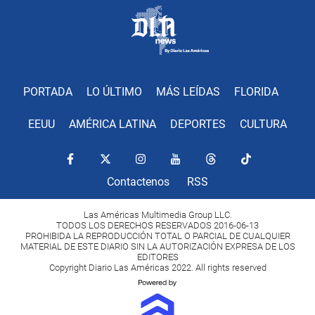
PORTADA
LO ÚLTIMO
MÁS LEÍDAS
FLORIDA
EEUU
AMÉRICA LATINA
DEPORTES
CULTURA
Contactenos
RSS
Las Américas Multimedia Group LLC.
TODOS LOS DERECHOS RESERVADOS 2016-06-13
PROHIBIDA LA REPRODUCCIÓN TOTAL O PARCIAL DE CUALQUIER
MATERIAL DE ESTE DIARIO SIN LA AUTORIZACIÓN EXPRESA DE LOS
EDITORES
Copyright Diario Las Américas 2022. All rights reserved