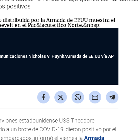
os positivos
omunicaciones Nicholas V. Huynh/Armada de EE.UU vía AP
aaviones estadounidense USS Theodore
 a un brote de COVID-19, dieron positivo por el
embarcados, informó el viernes la
Armada
.