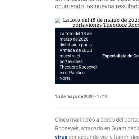
ocurriendo los nuevos resultad
La foto del 18 de
marzo de 2020
distribuida por la
Armada de EEUU
muestra el
Especialista de C
portaviones
Theodore Roosevelt
en el Pacífico
Norte.
15 de mayo de 2020 - 17:19
Cinco marineros a bordo del port
Roosevelt, atracado en Guam debido
virus
por segunda vez y fueron des