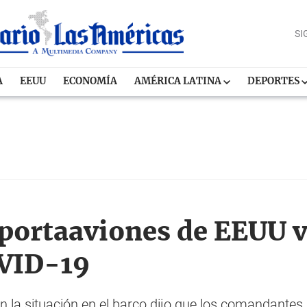
SI
A
EEUU
ECONOMÍA
AMÉRICA LATINA
DEPORTES
portaaviones de EEUU v
OVID-19
on la situación en el barco dijo que los comandante