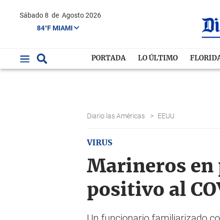
Sábado 8
de
Agosto 2026
84°F MIAMI
PORTADA
LO ÚLTIMO
FLORID
Diario las Américas
>
EEUU
VIRUS
Marineros en 
positivo al C
Un funcionario familiarizado c