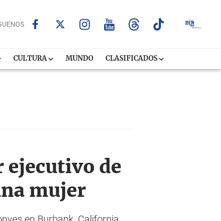
GUENOS
CULTURA
MUNDO
CLASIFICADOS
 ejecutivo de
una mujer
onves en Burbank, California,