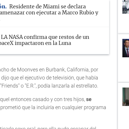
ón
Residente de Miami se declara
 amenazar con ejecutar a Marco Rubio y
m
LA NASA confirma que restos de un
paceX impactaron en la Luna
acho de Moonves en Burbank, California, por
dijo que el ejecutivo de televisión, que había
riends" o "E.R.", podía lanzarla al estrellato.
quel entonces casado y con tres hijos,
se
 prometió que la incluiría en cualquier programa
icarle sexo oral, pero ella pudo escapar del