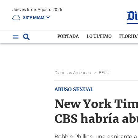
Jueves 6
de
Agosto 2026
83°F MIAMI
PORTADA
LO ÚLTIMO
FLORID
Diario las Américas
>
EEUU
ABUSO SEXUAL
New York Time
CBS habría ab
Bobbie Phillips, una aspirante 