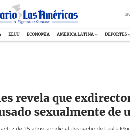
SI
A
EEUU
ECONOMÍA
AMÉRICA LATINA
DEPORTES
s revela que exdirector
usado sexualmente de 
a actriz de 25 años, acudió al despacho de Leslie Mo