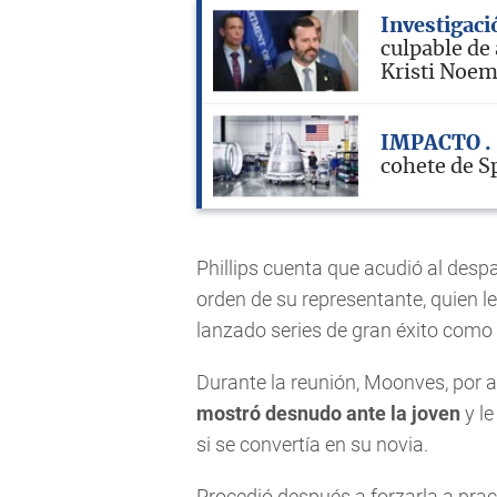
Investigaci
culpable de
Kristi Noe
IMPACTO
cohete de S
Phillips cuenta que acudió al desp
orden de su representante, quien le 
lanzado series de gran éxito como "F
Durante la reunión, Moonves, por a
mostró desnudo ante la joven
y le
si se convertía en su novia.
Procedió después a forzarla a pract