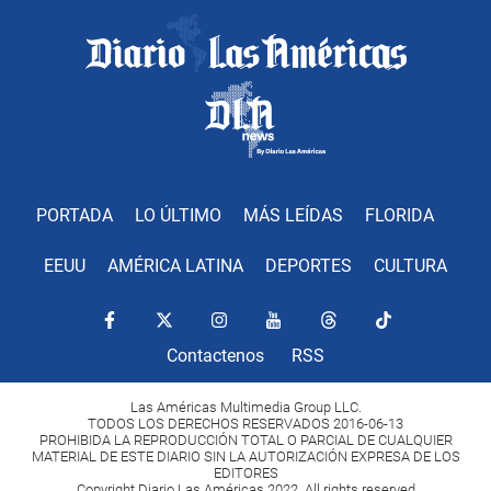
PORTADA
LO ÚLTIMO
MÁS LEÍDAS
FLORIDA
EEUU
AMÉRICA LATINA
DEPORTES
CULTURA
Contactenos
RSS
Las Américas Multimedia Group LLC.
TODOS LOS DERECHOS RESERVADOS 2016-06-13
PROHIBIDA LA REPRODUCCIÓN TOTAL O PARCIAL DE CUALQUIER
MATERIAL DE ESTE DIARIO SIN LA AUTORIZACIÓN EXPRESA DE LOS
EDITORES
Copyright Diario Las Américas 2022. All rights reserved