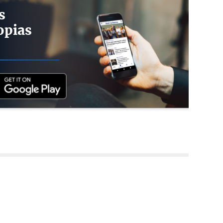
s
opias