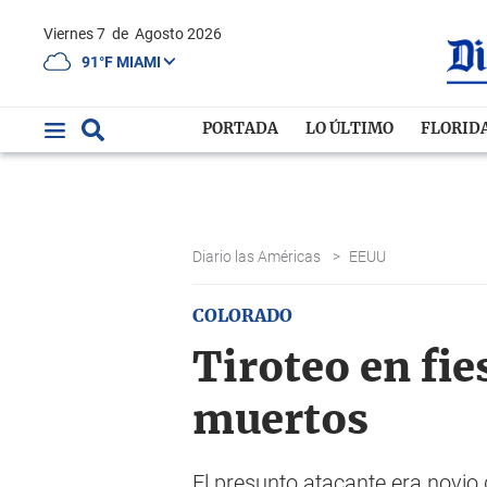
Viernes 7
de
Agosto 2026
91°F MIAMI
PORTADA
LO ÚLTIMO
FLORID
Diario las Américas
>
EEUU
COLORADO
Tiroteo en fi
muertos
El presunto atacante era novio 