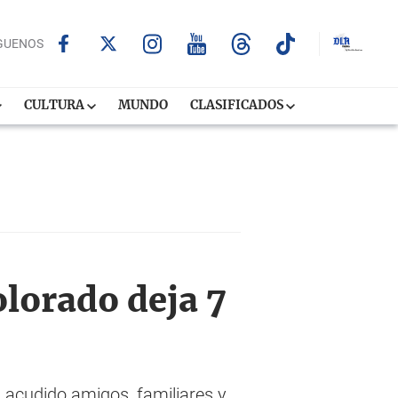
GUENOS
CULTURA
MUNDO
CLASIFICADOS
olorado deja 7
n acudido amigos, familiares y