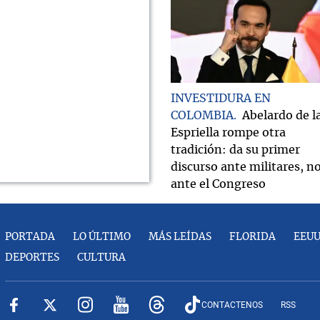
INVESTIDURA EN
COLOMBIA
Abelardo de l
Espriella rompe otra
tradición: da su primer
discurso ante militares, n
ante el Congreso
PORTADA
LO ÚLTIMO
MÁS LEÍDAS
FLORIDA
EEU
DEPORTES
CULTURA
CONTACTENOS
RSS