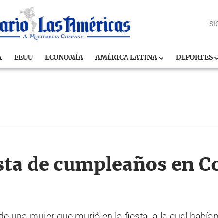
SI
A
EEUU
ECONOMÍA
AMÉRICA LATINA
DEPORTES
esta de cumpleaños en C
de una mujer que murió en la fiesta, a la cual había