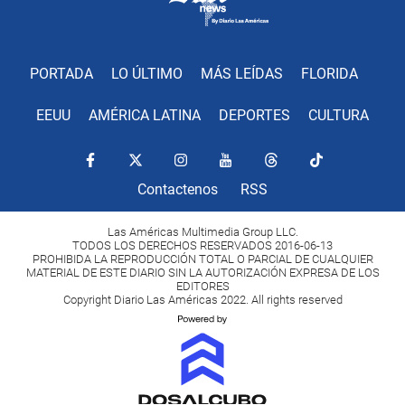
PORTADA
LO ÚLTIMO
MÁS LEÍDAS
FLORIDA
EEUU
AMÉRICA LATINA
DEPORTES
CULTURA
Contactenos
RSS
Las Américas Multimedia Group LLC.
TODOS LOS DERECHOS RESERVADOS 2016-06-13
PROHIBIDA LA REPRODUCCIÓN TOTAL O PARCIAL DE CUALQUIER
MATERIAL DE ESTE DIARIO SIN LA AUTORIZACIÓN EXPRESA DE LOS
EDITORES
Copyright Diario Las Américas 2022. All rights reserved