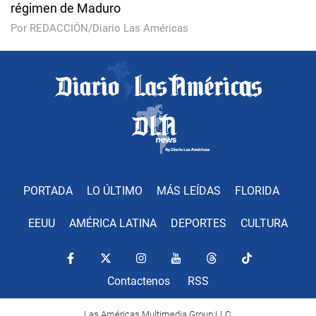
régimen de Maduro
Por REDACCIÓN/Diario Las Américas
PORTADA
LO ÚLTIMO
MÁS LEÍDAS
FLORIDA
EEUU
AMÉRICA LATINA
DEPORTES
CULTURA
Contactenos
RSS
Las Américas Multimedia Group LLC.