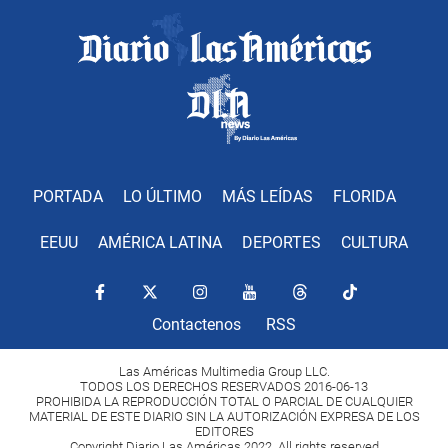
PORTADA
LO ÚLTIMO
MÁS LEÍDAS
FLORIDA
EEUU
AMÉRICA LATINA
DEPORTES
CULTURA
Contactenos
RSS
Las Américas Multimedia Group LLC.
TODOS LOS DERECHOS RESERVADOS 2016-06-13
PROHIBIDA LA REPRODUCCIÓN TOTAL O PARCIAL DE CUALQUIER
MATERIAL DE ESTE DIARIO SIN LA AUTORIZACIÓN EXPRESA DE LOS
EDITORES
Copyright Diario Las Américas 2022. All rights reserved