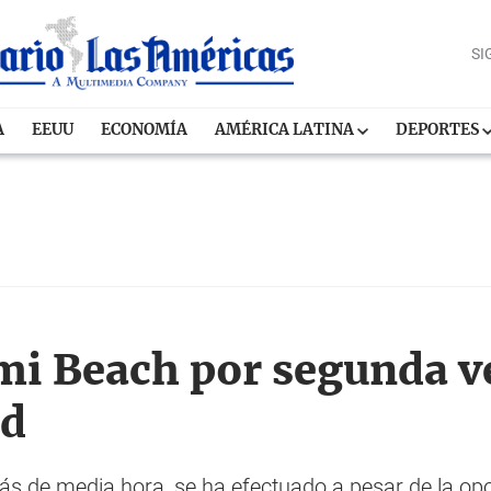
SI
A
EEUU
ECONOMÍA
AMÉRICA LATINA
DEPORTES
i Beach por segunda v
ed
s de media hora, se ha efectuado a pesar de la opo