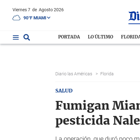
Viernes 7
de
Agosto 2026
90°F MIAMI
PORTADA
LO ÚLTIMO
FLORID
Diario las Américas
>
Florida
SALUD
Fumigan Miam
pesticida Nal
La operación, que duró poco má