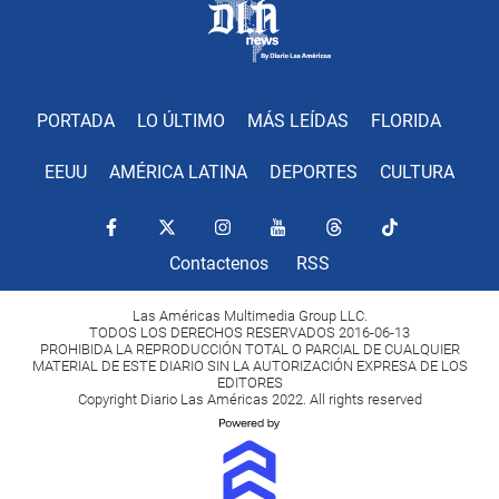
PORTADA
LO ÚLTIMO
MÁS LEÍDAS
FLORIDA
EEUU
AMÉRICA LATINA
DEPORTES
CULTURA
Contactenos
RSS
Las Américas Multimedia Group LLC.
TODOS LOS DERECHOS RESERVADOS 2016-06-13
PROHIBIDA LA REPRODUCCIÓN TOTAL O PARCIAL DE CUALQUIER
MATERIAL DE ESTE DIARIO SIN LA AUTORIZACIÓN EXPRESA DE LOS
EDITORES
Copyright Diario Las Américas 2022. All rights reserved