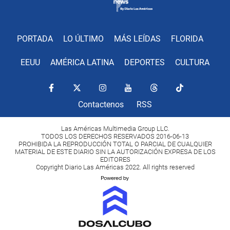
PORTADA
LO ÚLTIMO
MÁS LEÍDAS
FLORIDA
EEUU
AMÉRICA LATINA
DEPORTES
CULTURA
Contactenos
RSS
Las Américas Multimedia Group LLC.
TODOS LOS DERECHOS RESERVADOS 2016-06-13
PROHIBIDA LA REPRODUCCIÓN TOTAL O PARCIAL DE CUALQUIER
MATERIAL DE ESTE DIARIO SIN LA AUTORIZACIÓN EXPRESA DE LOS
EDITORES
Copyright Diario Las Américas 2022. All rights reserved