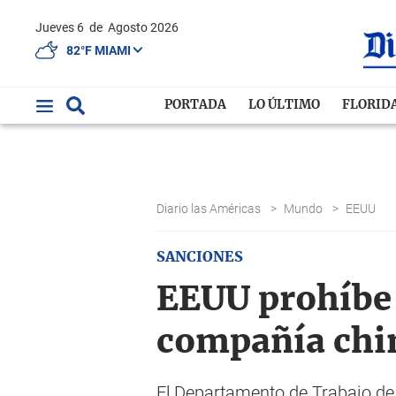
Jueves 6
de
Agosto 2026
82°F MIAMI
PORTADA
LO ÚLTIMO
FLORID
Diario las Américas
>
Mundo
>
EEUU
SANCIONES
EEUU prohíbe 
compañía chi
El Departamento de Trabajo de 