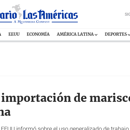
SI
A
EEUU
ECONOMÍA
AMÉRICA LATINA
DEPORTES
importación de marisc
na
EEUU informó sobre el uso generalizado de trabajo 