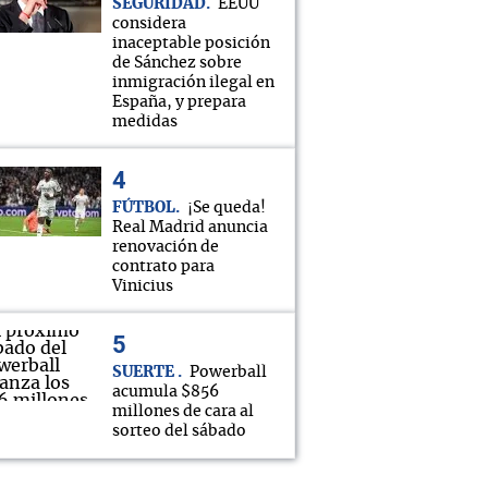
SEGURIDAD
EEUU
considera
inaceptable posición
de Sánchez sobre
inmigración ilegal en
España, y prepara
medidas
FÚTBOL
¡Se queda!
Real Madrid anuncia
renovación de
contrato para
Vinicius
SUERTE
Powerball
acumula $856
millones de cara al
sorteo del sábado