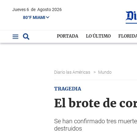
Jueves 6
de
Agosto 2026
80°F MIAMI
PORTADA
LO ÚLTIMO
FLORID
Diario las Américas
>
Mundo
TRAGEDIA
El brote de c
Se han confirmado tres muertes
destruidos