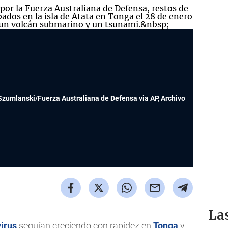
Szumlanski/Fuerza Australiana de Defensa via AP, Archivo
La
irus
seguían creciendo con rapidez en
Tonga
y