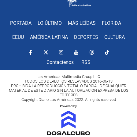
PORTADA
LO ÚLTIMO
MÁS LEÍDAS
FLORIDA
EEUU
AMÉRICA LATINA
DEPORTES
CULTURA
Contactenos
RSS
Las Américas Multimedia Group LLC.
TODOS LOS DERECHOS RESERVADOS 2016-06-13
PROHIBIDA LA REPRODUCCIÓN TOTAL O PARCIAL DE CUALQUIER
MATERIAL DE ESTE DIARIO SIN LA AUTORIZACIÓN EXPRESA DE LOS
EDITORES
Copyright Diario Las Américas 2022. All rights reserved