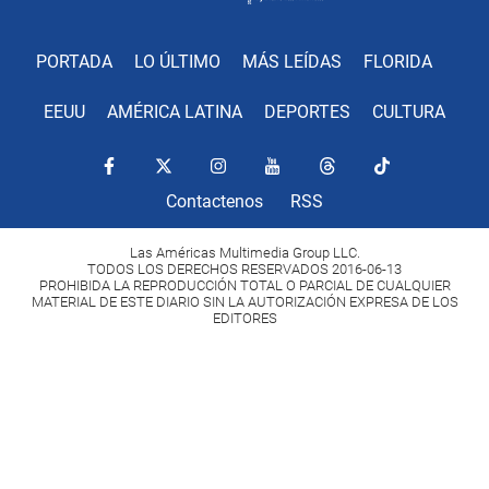
PORTADA
LO ÚLTIMO
MÁS LEÍDAS
FLORIDA
EEUU
AMÉRICA LATINA
DEPORTES
CULTURA
Contactenos
RSS
Las Américas Multimedia Group LLC.
TODOS LOS DERECHOS RESERVADOS 2016-06-13
PROHIBIDA LA REPRODUCCIÓN TOTAL O PARCIAL DE CUALQUIER
MATERIAL DE ESTE DIARIO SIN LA AUTORIZACIÓN EXPRESA DE LOS
EDITORES
Copyright Diario Las Américas 2022. All rights reserved