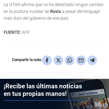
La OTAN afirma que no ha detectado ningún cambio
en la postura nuclear de
Rusia
a pesar del lenguaje
más duro del gobierno de ese país.
FUENTE:
AFP
Compartir la nota:
¡Recibe las últimas noticias
en tus propias manos!