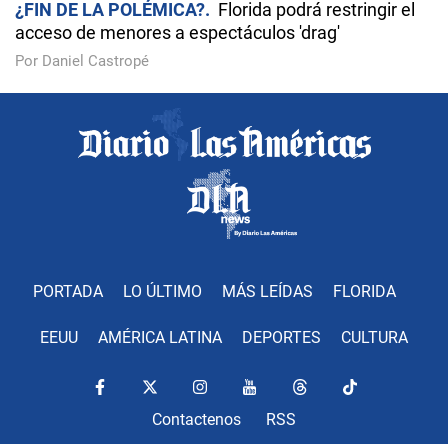
¿FIN DE LA POLÉMICA?
Florida podrá restringir el
acceso de menores a espectáculos 'drag'
Por Daniel Castropé
PORTADA
LO ÚLTIMO
MÁS LEÍDAS
FLORIDA
EEUU
AMÉRICA LATINA
DEPORTES
CULTURA
Contactenos
RSS