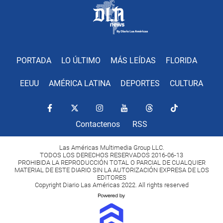
PORTADA
LO ÚLTIMO
MÁS LEÍDAS
FLORIDA
EEUU
AMÉRICA LATINA
DEPORTES
CULTURA
Contactenos
RSS
Las Américas Multimedia Group LLC.
TODOS LOS DERECHOS RESERVADOS 2016-06-13
PROHIBIDA LA REPRODUCCIÓN TOTAL O PARCIAL DE CUALQUIER
MATERIAL DE ESTE DIARIO SIN LA AUTORIZACIÓN EXPRESA DE LOS
EDITORES
Copyright Diario Las Américas 2022. All rights reserved