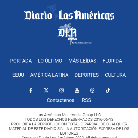
PORTADA
LO ÚLTIMO
MÁS LEÍDAS
FLORIDA
EEUU
AMÉRICA LATINA
DEPORTES
CULTURA
Contactenos
RSS
Las Américas Multimedia Group LLC.
TODOS LOS DERECHOS RESERVADOS 2016-06-13
PROHIBIDA LA REPRODUCCIÓN TOTAL O PARCIAL DE CUALQUIER
MATERIAL DE ESTE DIARIO SIN LA AUTORIZACIÓN EXPRESA DE LOS
EDITORES
Copyright Diario Las Américas 2022. All rights reserved