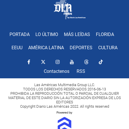
PORTADA
LO ÚLTIMO
MÁS LEÍDAS
FLORIDA
EEUU
AMÉRICA LATINA
DEPORTES
CULTURA
Contactenos
RSS
Las Américas Multimedia Group LLC.
TODOS LOS DERECHOS RESERVADOS 2016-06-13
PROHIBIDA LA REPRODUCCIÓN TOTAL O PARCIAL DE CUALQUIER
MATERIAL DE ESTE DIARIO SIN LA AUTORIZACIÓN EXPRESA DE LOS
EDITORES
Copyright Diario Las Américas 2022. All rights reserved