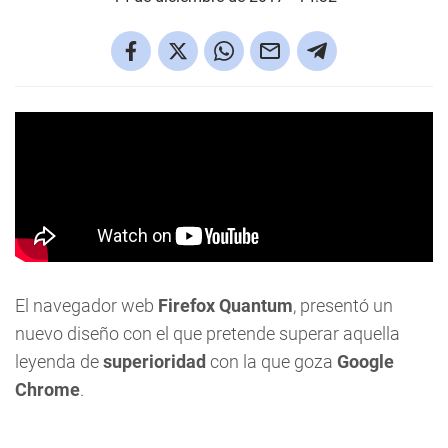
El navegador web
Firefox Quantum
, presentó un
nuevo diseño con el que pretende superar aquella
leyenda de
superioridad
con la que goza
Google
Chrome
.