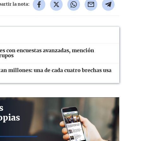
rtir la nota:
es con encuestas avanzadas, mención
grupos
tan millones: una de cada cuatro brechas usa
s
opias