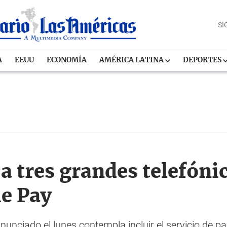
SI
A
EEUU
ECONOMÍA
AMÉRICA LATINA
DEPORTES
a tres grandes telefóni
e Pay
nciado el lunes contempla incluir el servicio de pa