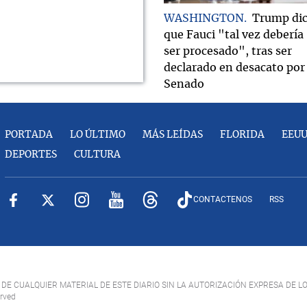
WASHINGTON
Trump di
que Fauci "tal vez debería
ser procesado", tras ser
declarado en desacato por 
Senado
PORTADA
LO ÚLTIMO
MÁS LEÍDAS
FLORIDA
EEU
DEPORTES
CULTURA
CONTACTENOS
RSS
DE CUALQUIER MATERIAL DE ESTE DIARIO SIN LA AUTORIZACIÓN EXPRESA DE L
erved